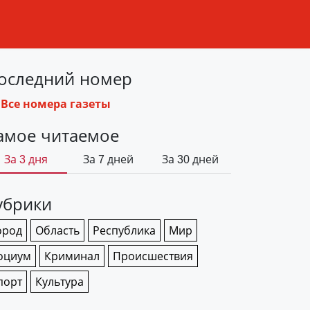
оследний номер
Все номера газеты
амое читаемое
За 3 дня
За 7 дней
За 30 дней
убрики
ород
Область
Республика
Мир
оциум
Криминал
Происшествия
порт
Культура