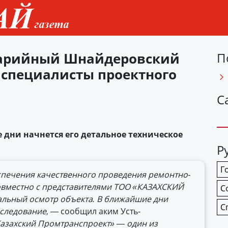
аварийный Шнайдеровский
П
 специалисты проектного
С
 дни начнется его детальное техническое
Р
Г
спечения качественного проведения ремонтно-
совместно с представителями ТОО «КАЗАХСКИЙ
С
ьный осмотр объекта. В ближайшие дни
С
бследование,
— сообщил аким Усть-
азахский Промтранспроект» — один из