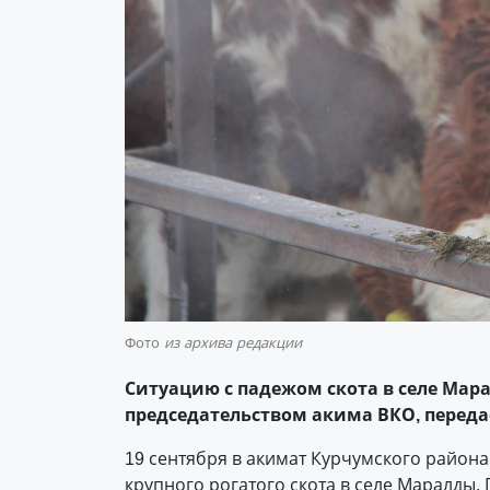
Фото
из архива редакции
Ситуацию с падежом скота в селе Мар
председательством акима ВКО, перед
19 сентября в акимат Курчумского район
крупного рогатого скота в селе Маралды