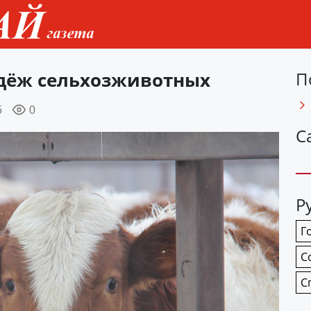
адёж сельхозживотных
П
5
0
С
Р
Г
С
С