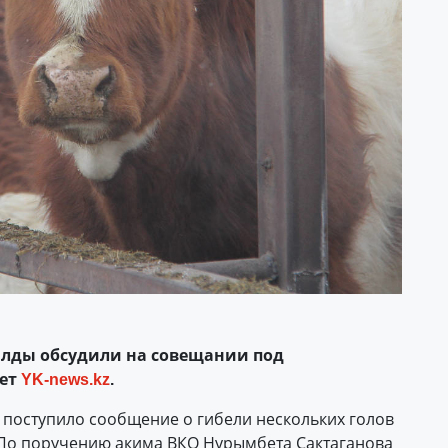
алды обсудили на совещании под
ает
YK-news.kz
.
а поступило сообщение о гибели нескольких голов
. По поручению акима ВКО Нурымбета Сактаганова