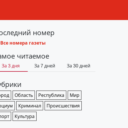
оследний номер
Все номера газеты
амое читаемое
За 3 дня
За 7 дней
За 30 дней
убрики
ород
Область
Республика
Мир
оциум
Криминал
Происшествия
порт
Культура