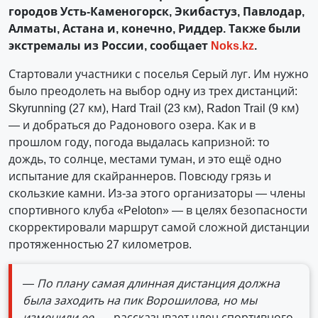
городов Усть-Каменогорск, Экибастуз, Павлодар,
Алматы, Астана и, конечно, Риддер. Также были
экстремалы из России, сообщает
Noks.kz
.
Стартовали участники с поселья Серый луг. Им нужно
было преодолеть на выбор одну из трех дистанций:
Skyrunning (27 км), Hard Trail (23 км), Radon Trail (9 км)
— и добраться до Радонового озера. Как и в
прошлом году, погода выдалась капризной: то
дождь, то солнце, местами туман, и это ещё одно
испытание для скайраннеров. Повсюду грязь и
скользкие камни. Из-за этого организаторы — члены
спортивного клуба «Peloton» — в целях безопасности
скорректировали маршрут самой сложной дистанции
протяженностью 27 километров.
— По плану самая длинная дистанция должна
была заходить на пик Ворошилова, но мы
изменили ее, —
рассказывает член спортивного