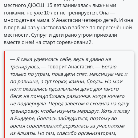
местного ДЮСШ, 15 лет занималась лыжными
гонками, но уже 10 лет не тренируется. Она —
многодетная мама. У Анастасии четверо детей. И она
в первый раз участвовала в забеге по пересечённой
местности. Супруг и дети рано утром приехали
вместе с ней на старт соревнований.
— Я сама удивилась себе, ведь я давно не
тренируюсь, —
говорит Анастасия.
— Бегаю
только по утрам, пока дети спят, максимум час и
по равнине, а тут горки, камни, броды. Но мои
ноги оказались идеальными даже для такого
бега: не понадобилась разминка, нигде ничего
не подвернула. Перед забегом я сходила на одну
тренировку, чтобы изучить маршрут. Хоть и живу
в Риддере, боялась заблудиться, поэтому во
время соревнований держалась за участником
из Алматы. Но там, спасибо организаторам,