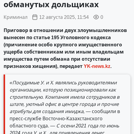
обманутых дольщиках
Криминал
12 августа 2025, 11:54
0
Приговор в отношении двух злоумышленников
вынесен по статье 195 Уголовного кодекса
(причинение особо крупного имущественного
ущерба собственникам или иным владельцам
имущества путем обмана при отсутствии
признаков хищения), передает
YK-news.kz
.
«Посудимые У. и Х. являлись руководителями
организации, которую позиционировали как
строительную. Компания имела сотрудников в
штате, уютный офис в центре города и прочие
атрибуты для создания имиджа, —
сообщили в
пресс-службе Восточно-Казахстанского
областного суда.
— С осени 2021 года по июнь
2024 года У. и Х., для привлечения денег