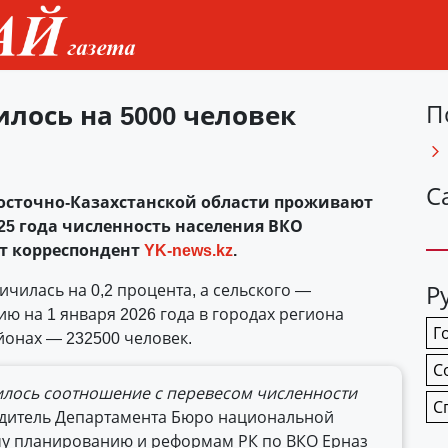
лось на 5000 человек
П
С
 Восточно-Казахстанской области проживают
2025 года численность населения ВКО
ет корреспондент
YK-news.kz
.
Р
ичилась на 0,2 процента, а сельского —
ию на 1 января 2026 года в городах региона
Г
йонах — 232500 человек.
С
илось соотношение с перевесом численности
С
дитель Департамента Бюро национальной
ому планированию и реформам РК по ВКО Ерназ