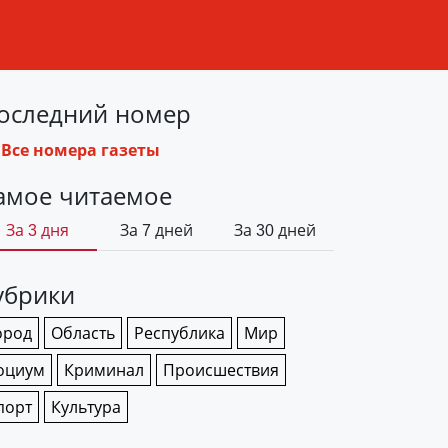
оследний номер
Все номера газеты
амое читаемое
За 3 дня
За 7 дней
За 30 дней
убрики
ород
Область
Республика
Мир
оциум
Криминал
Происшествия
порт
Культура